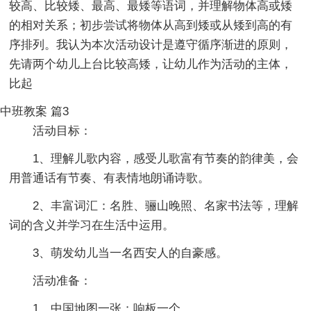
较高、比较矮、最高、最矮等语词，并理解物体高或矮
的相对关系；初步尝试将物体从高到矮或从矮到高的有
序排列。我认为本次活动设计是遵守循序渐进的原则，
先请两个幼儿上台比较高矮，让幼儿作为活动的主体，
比起
中班教案 篇3
活动目标：
1、理解儿歌内容，感受儿歌富有节奏的韵律美，会
用普通话有节奏、有表情地朗诵诗歌。
2、丰富词汇：名胜、骊山晚照、名家书法等，理解
词的含义并学习在生活中运用。
3、萌发幼儿当一名西安人的自豪感。
活动准备：
1、中国地图一张；响板一个。