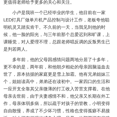
更值得老师给予更多的关心和关注。
小卢是我班一个已经毕业的学生，他目前在一家
LED灯具厂做单片机产品控制与设计工作，老板夸他聪
明机灵又踏实肯干。不久前的一天，当我见到他的时
候，他一脸的阳光，与三年前那个总爱迟到和旷课，上
课睡觉，对人爱理不理，总跟老师唱反调的反叛男生已
是判若两人。
多年前，他的父母因感情问题两地分居了十多年，
更不幸的是，两年前，和他朝夕相处的母亲因脑溢血去
世了，原本拮据的家庭更是雪上加霜。他有兄弟姐妹三
个，姐姐读高中，弟弟还在读初中。一家四口的生活和
一应开支全靠其父亲微薄的打工收入苦苦支撑着。在他
母亲去世前，由于夫妻感情不和，他父亲又长期在外工
作，母亲体弱多病，所以疏于对孩子的管教，小明变得
自由散慢，养成了不少坏习惯，性格也变得孤癖不易接