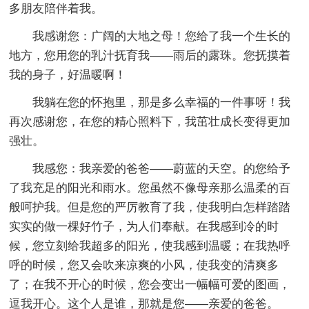
多朋友陪伴着我。
我感谢您：广阔的大地之母！您给了我一个生长的
地方，您用您的乳汁抚育我——雨后的露珠。您抚摸着
我的身子，好温暖啊！
我躺在您的怀抱里，那是多么幸福的一件事呀！我
再次感谢您，在您的精心照料下，我茁壮成长变得更加
强壮。
我感您：我亲爱的爸爸——蔚蓝的天空。的您给予
了我充足的阳光和雨水。您虽然不像母亲那么温柔的百
般呵护我。但是您的严厉教育了我，使我明白怎样踏踏
实实的做一棵好竹子，为人们奉献。在我感到冷的时
候，您立刻给我超多的阳光，使我感到温暖；在我热呼
呼的时候，您又会吹来凉爽的小风，使我变的清爽多
了；在我不开心的时候，您会变出一幅幅可爱的图画，
逗我开心。这个人是谁，那就是您——亲爱的爸爸。