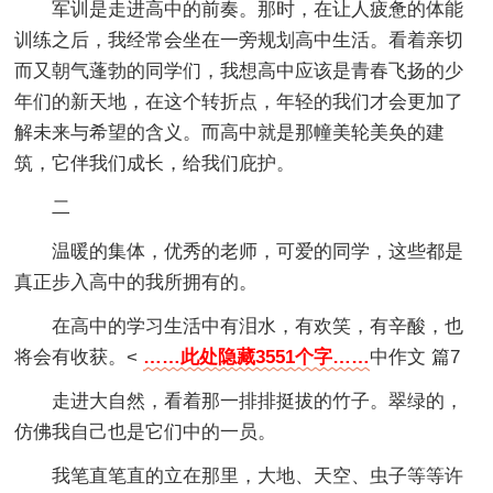
军训是走进高中的前奏。那时，在让人疲惫的体能
训练之后，我经常会坐在一旁规划高中生活。看着亲切
而又朝气蓬勃的同学们，我想高中应该是青春飞扬的少
年们的新天地，在这个转折点，年轻的我们才会更加了
解未来与希望的含义。而高中就是那幢美轮美奂的建
筑，它伴我们成长，给我们庇护。
二
温暖的集体，优秀的老师，可爱的同学，这些都是
真正步入高中的我所拥有的。
在高中的学习生活中有泪水，有欢笑，有辛酸，也
将会有收获。<
……此处隐藏3551个字……
中作文 篇7
走进大自然，看着那一排排挺拔的竹子。翠绿的，
仿佛我自己也是它们中的一员。
我笔直笔直的立在那里，大地、天空、虫子等等许