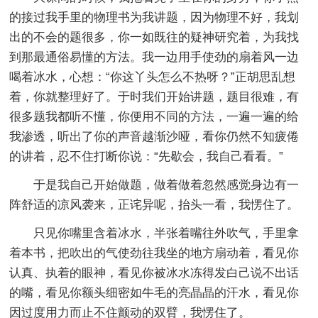
的接过我手里的物理书为我讲题，因为物理不好，我划
出的不会的题很多，你一如既往的疑神研究着，为我找
到那最通俗易懂的方法。我一边用手使劲的扇着风一边
喝着冰水，心想：“你这丫头怎么不热呀？”正胡思乱想
着，你就整理好了。于时我们开始讲题，题目很难，有
很多题我都听不懂，你便用不同的方法，一遍一遍的给
我渗透，听出了你的声音越渐沙哑，看你仍然不知疲倦
的讲着，忍不住打断你说：“先歇会，我自己看看。”
于是我自己开始做题，做着做着忽然感觉身边有一
阵舒适的凉风袭来，正诧异呢，抬头一看，我愣住了。
只见你嘴里含着冰水，半张着嘴往外吹气，手里拿
着本书，把吹出的气使劲往我坐的地方扇动着，看见你
认真、执着的眼神，看见你被冰水冻得发白己说不出话
的嘴，看见你额头细密如牛毛的亮晶晶的汗水，看见你
因过度用力而止不住颤动的双臂，我愣住了。