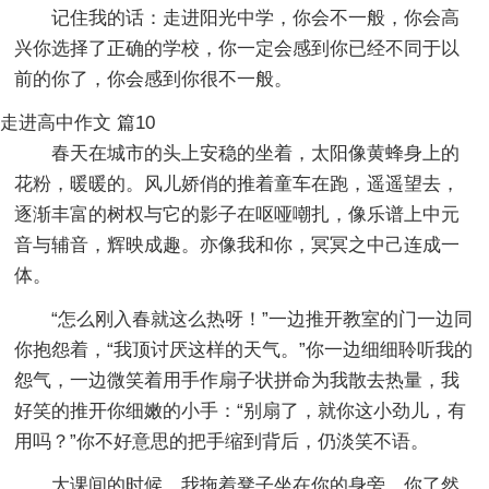
记住我的话：走进阳光中学，你会不一般，你会高
兴你选择了正确的学校，你一定会感到你已经不同于以
前的你了，你会感到你很不一般。
走进高中作文 篇10
春天在城市的头上安稳的坐着，太阳像黄蜂身上的
花粉，暖暖的。风儿娇俏的推着童车在跑，遥遥望去，
逐渐丰富的树权与它的影子在呕哑嘲扎，像乐谱上中元
音与辅音，辉映成趣。亦像我和你，冥冥之中己连成一
体。
“怎么刚入春就这么热呀！”一边推开教室的门一边同
你抱怨着，“我顶讨厌这样的天气。”你一边细细聆听我的
怨气，一边微笑着用手作扇子状拼命为我散去热量，我
好笑的推开你细嫩的小手：“别扇了，就你这小劲儿，有
用吗？”你不好意思的把手缩到背后，仍淡笑不语。
大课间的时候，我拖着凳子坐在你的身旁，你了然