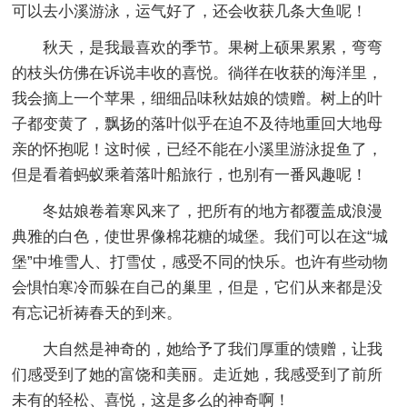
可以去小溪游泳，运气好了，还会收获几条大鱼呢！
秋天，是我最喜欢的季节。果树上硕果累累，弯弯
的枝头仿佛在诉说丰收的喜悦。徜徉在收获的海洋里，
我会摘上一个苹果，细细品味秋姑娘的馈赠。树上的叶
子都变黄了，飘扬的落叶似乎在迫不及待地重回大地母
亲的怀抱呢！这时候，已经不能在小溪里游泳捉鱼了，
但是看着蚂蚁乘着落叶船旅行，也别有一番风趣呢！
冬姑娘卷着寒风来了，把所有的地方都覆盖成浪漫
典雅的白色，使世界像棉花糖的城堡。我们可以在这“城
堡”中堆雪人、打雪仗，感受不同的快乐。也许有些动物
会惧怕寒冷而躲在自己的巢里，但是，它们从来都是没
有忘记祈祷春天的到来。
大自然是神奇的，她给予了我们厚重的馈赠，让我
们感受到了她的富饶和美丽。走近她，我感受到了前所
未有的轻松、喜悦，这是多么的神奇啊！