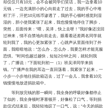
却仅仅只有10元，会不会被同学们笑话，我一边拿着10
元钱，一边充满胆小的心向前走了过去，我的手心中堆
积了汗，汗把10元纸币渗透了，我的手心顿时感觉到湿
湿的，胆小使我紧张了起来，我也慢慢地停住了脚步，
突然，后面传来：“喂，吴泽，快上去呀！”我好像还没回
过神来，情不自禁地向前走去。眼看着还差两名同学就
轮到我了，我的心更加紧张了，心跳声从里面传到了外
面，我暗暗地说：“怎么办，怎么办，我要怎样才能克服
恐惧。”时间也越过越快，短短2分钟之间，就轮到我
了，广播说：“下面轮到初一（1）班吴泽同学来捐
钱。”广播声在我的耳边一直回荡着，我紧张了起来，一
小步一小步地往捐款箱迈去，过了一会儿，我拿着10元
钱慢慢地放进捐款箱中。
等到放完钱的那一瞬间，我全身的呼吸好像都停止
了似的，我全身顿时茅塞顿开，好像松了口气，等到捐
款仪式结束后，我轻轻地叹了一口气，说：“今天的捐款