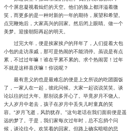
个个屏息凝视着灿烂的天空。他们的脸上都洋溢着微
笑，而更多的是一种对新的一年的期待，展望和希望。
点完鞭炮后，大家高兴的回家。然后闭上眼睛。做一个
美梦。迎接朝阳再起的明天。
过完大年，便是挨家挨户的拜年了，人们提着大包
小包的走访亲戚，那可是热闹的不能消停。虽说是有点
累，不过过年嘛！谁在乎累不累的。求个热闹罢！过年
不就是这样喜庆嘛！你说呢？
最有意义的也是最难忘的便是上文所说的吃团圆饭
了，一家人在一起，彼此问候。大家一起说说笑笑。谈
论以往的过大年。那别说多开心了。毕竟岁月不饶人。
大人岁月中老去，孩子在岁月中丢失儿时童真的笑
容。“岁月飞逝，风韵犹存。”这句老话在我们面前便是遥
远的梦了。于是，我们家每次过年时，总不忘捎个问
候，谈论往今。欢笑着的回家。但路上确实暗暗的悲