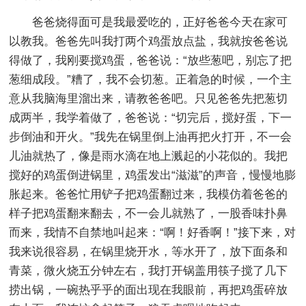
爸爸烧得面可是我最爱吃的，正好爸爸今天在家可
以教我。爸爸先叫我打两个鸡蛋放点盐，我就按爸爸说
得做了，我刚要搅鸡蛋，爸爸说：“放些葱吧，别忘了把
葱细成段。”糟了，我不会切葱。正着急的时候，一个主
意从我脑海里溜出来，请教爸爸吧。只见爸爸先把葱切
成两半，我学着做了，爸爸说：“切完后，搅好蛋，下一
步倒油和开火。”我先在锅里倒上油再把火打开，不一会
儿油就热了，像是雨水滴在地上溅起的小花似的。我把
搅好的鸡蛋倒进锅里，鸡蛋发出“滋滋”的声音，慢慢地膨
胀起来。爸爸忙用铲子把鸡蛋翻过来，我模仿着爸爸的
样子把鸡蛋翻来翻去，不一会儿就熟了，一股香味扑鼻
而来，我情不自禁地叫起来：“啊！好香啊！”接下来，对
我来说很容易，在锅里烧开水，等水开了，放下面条和
青菜，微火烧五分钟左右，我打开锅盖用筷子搅了几下
捞出锅，一碗热乎乎的面出现在我眼前，再把鸡蛋碎放