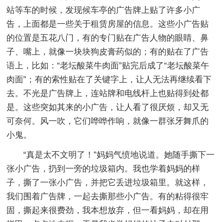
站等车的时候，发现候车亭的广告牌上贴了许多小广
告，上面都是一些关于租赁房屋的信息。这些小广告贴
的位置是五花八门，有的专门贴在广告人物的眼睛、鼻
子、嘴上，就像一块块狗皮膏药似的；有的贴在了广告
语上，比如：“老坛酸菜牛肉面”贴完后成了“老坛酸菜午
肉面”；有的索性贴在了关键字上，让人无法再继续看下
去。不光是广告牌上，连站牌和电线杆上也贴得到处都
是。这些突如其来的小广告，让人看了很厌烦，却又无
可奈何。风一吹，它们哗哗作响，就像一群张牙舞爪的
小鬼。
“真是太不文明了！”妈妈气愤地说道。她随手撕下一
张小广告，扔到一旁的垃圾箱内。我也学着妈妈的样
子，撕了一张小广告，并把它丢进垃圾箱里。就这样，
我们围着广告牌，一起去撕那些小广告。有的粘得很牢
固，撕起来很费劲，我本想放弃，但一看妈妈，却在用