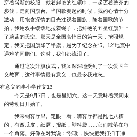
穿着崭新的校服，戴着鲜艳的红领巾，一起迈着整齐的
步伐，走向国旗台。当国歌奏起的时候，我的心情十分
激动，用饱含深情的目光注视着国旗，随着国歌的节
拍，我用双手缓缓地拉着绳子，把鲜艳的五星红旗升上
了蔚蓝的天空。那天是全国哀悼日的第一天，按照规
定，我又把国旗降了半旗，是为了纪念在“5。12”地震中
遇难的同胞们。这时，我们都流泪了。
通过这次升旗仪式，我又深深地受到了一次爱国主
义教育，这件事情最有意义，也最令我难忘。
有意义的事小学作文13
今天是9月7日，也是星期六。这一天意味着我周末
的劳动日开始了。
我来到客厅里。定眼一看，满客厅都是乱七八糟
的，有西瓜皮，纸屑，报纸，塑料袋……它们散落在每
一个角落。好像在对我说：“张璇，快快把我打扫干净