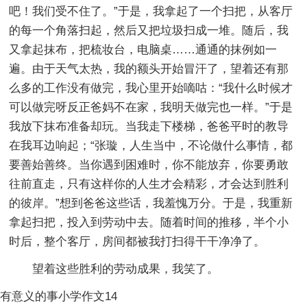
吧！我们受不住了。”于是，我拿起了一个扫把，从客厅
的每一个角落扫起，然后又把垃圾扫成一堆。随后，我
又拿起抹布，把梳妆台，电脑桌……通通的抹例如一
遍。由于天气太热，我的额头开始冒汗了，望着还有那
么多的工作没有做完，我心里开始嘀咕：“我什么时候才
可以做完呀反正爸妈不在家，我明天做完也一样。”于是
我放下抹布准备却玩。当我走下楼梯，爸爸平时的教导
在我耳边响起；“张璇，人生当中，不论做什么事情，都
要善始善终。当你遇到困难时，你不能放弃，你要勇敢
往前直走，只有这样你的人生才会精彩，才会达到胜利
的彼岸。”想到爸爸这些话，我羞愧万分。于是，我重新
拿起扫把，投入到劳动中去。随着时间的推移，半个小
时后，整个客厅，房间都被我打扫得干干净净了。
望着这些胜利的劳动成果，我笑了。
有意义的事小学作文14