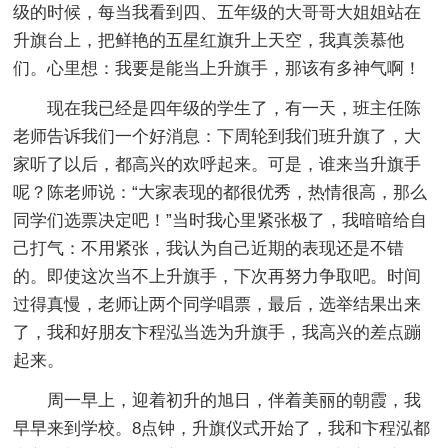
级的时候，每当我看到四、五年级的大哥哥大姐姐站在
升旗台上，把鲜艳的五星红旗升上天空，我真羡慕他
们。心里想：我要是能当上升旗手，那该有多神气啊！
现在我已经是四年级的学生了，有一天，班主任陈
老师告诉我们一个好消息：下周轮到我们班升旗了，大
家听了以后，都高兴的欢呼起来。可是，谁来当升旗手
呢？陈老师说：“大家表现的都很优秀，热情很高，那么
同学们选票决定吧！”当时我心里紧张极了，我暗暗给自
己打气：不用紧张，我认为自己近期的表现还是不错
的。即使这次当不上升旗手，下次再努力争取吧。时间
过得真慢，老师让两个同学唱票，最后，选举结果出来
了，我和好朋友卞程泓当选为升旗手，我高兴的差点蹦
起来。
周一早上，迎着初升的旭日，伴着美丽的朝霞，我
早早来到学校。8点钟，升旗仪式开始了，我和卞程泓都