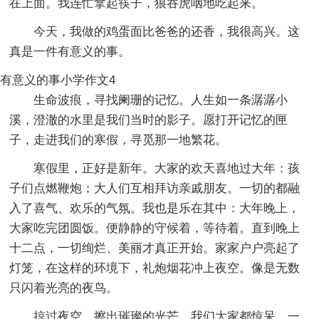
在上面。我连忙拿起筷子，狼吞虎咽地吃起来。
今天，我做的鸡蛋面比爸爸的还香，我很高兴。这
真是一件有意义的事。
有意义的事小学作文4
生命波痕，寻找阑珊的记忆。人生如一条潺潺小
溪，澄澈的水里是我们当时的影子。愿打开记忆的匣
子，走进我们的寒假，寻觅那一地繁花。
寒假里，正好是新年。大家的欢天喜地过大年：孩
子们点燃鞭炮；大人们互相拜访亲戚朋友。一切的都融
入了喜气、欢乐的气氛。我也是乐在其中：大年晚上，
大家吃完团圆饭。便静静的守候着，等待着。直到晚上
十二点，一切绚烂、美丽才真正开始。家家户户亮起了
灯笼，在这样的环境下，礼炮烟花冲上夜空。像是无数
只闪着光亮的夜鸟。
掠过夜空，擦出璀璨的光芒。我们大家都惊呆，一