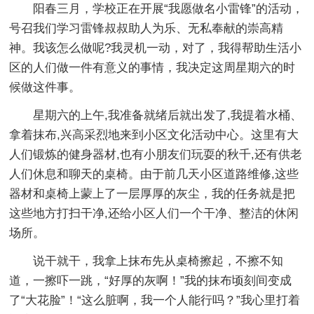
阳春三月，学校正在开展“我愿做名小雷锋”的活动，
号召我们学习雷锋叔叔助人为乐、无私奉献的崇高精
神。我该怎么做呢?我灵机一动，对了，我得帮助生活小
区的人们做一件有意义的事情，我决定这周星期六的时
候做这件事。
星期六的上午,我准备就绪后就出发了,我提着水桶、
拿着抹布,兴高采烈地来到小区文化活动中心。这里有大
人们锻炼的健身器材,也有小朋友们玩耍的秋千,还有供老
人们休息和聊天的桌椅。由于前几天小区道路维修,这些
器材和桌椅上蒙上了一层厚厚的灰尘，我的任务就是把
这些地方打扫干净,还给小区人们一个干净、整洁的休闲
场所。
说干就干，我拿上抹布先从桌椅擦起，不擦不知
道，一擦吓一跳，“好厚的灰啊！”我的抹布顷刻间变成
了“大花脸”！“这么脏啊，我一个人能行吗？”我心里打着