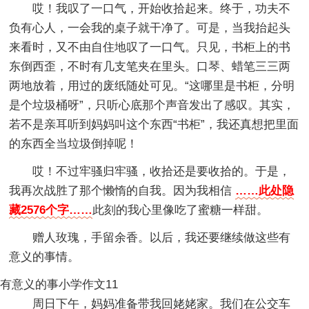
哎！我叹了一口气，开始收拾起来。终于，功夫不
负有心人，一会我的桌子就干净了。可是，当我抬起头
来看时，又不由自住地叹了一口气。只见，书柜上的书
东倒西歪，不时有几支笔夹在里头。口琴、蜡笔三三两
两地放着，用过的废纸随处可见。“这哪里是书柜，分明
是个垃圾桶呀”，只听心底那个声音发出了感叹。其实，
若不是亲耳听到妈妈叫这个东西“书柜”，我还真想把里面
的东西全当垃圾倒掉呢！
哎！不过牢骚归牢骚，收拾还是要收拾的。于是，
我再次战胜了那个懒惰的自我。因为我相信
……此处隐
藏2576个字……
此刻的我心里像吃了蜜糖一样甜。
赠人玫瑰，手留余香。以后，我还要继续做这些有
意义的事情。
有意义的事小学作文11
周日下午，妈妈准备带我回姥姥家。我们在公交车