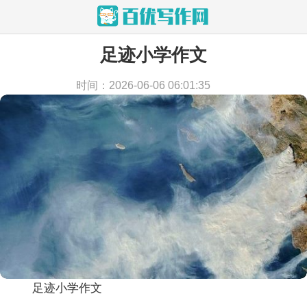
足迹小学作文
当前位置：
首页
>
作文
>
小学作文
时间：2026-06-06 06:01:35
足迹小学作文