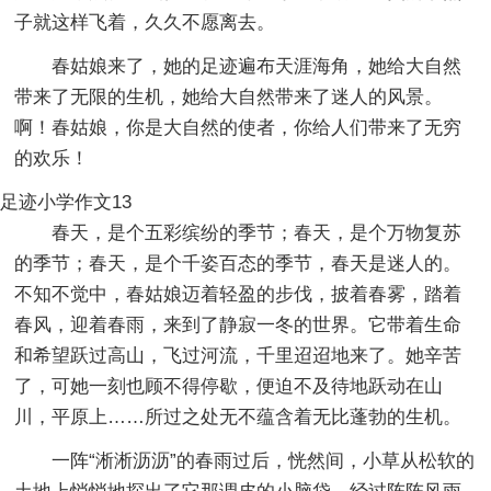
子就这样飞着，久久不愿离去。
春姑娘来了，她的足迹遍布天涯海角，她给大自然
带来了无限的生机，她给大自然带来了迷人的风景。
啊！春姑娘，你是大自然的使者，你给人们带来了无穷
的欢乐！
足迹小学作文13
春天，是个五彩缤纷的季节；春天，是个万物复苏
的季节；春天，是个千姿百态的季节，春天是迷人的。
不知不觉中，春姑娘迈着轻盈的步伐，披着春雾，踏着
春风，迎着春雨，来到了静寂一冬的世界。它带着生命
和希望跃过高山，飞过河流，千里迢迢地来了。她辛苦
了，可她一刻也顾不得停歇，便迫不及待地跃动在山
川，平原上……所过之处无不蕴含着无比蓬勃的生机。
一阵“淅淅沥沥”的春雨过后，恍然间，小草从松软的