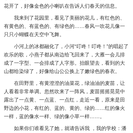
花开了，好像金色的小喇叭在告诉人们春天的信息。
我来到了花园里，看见了美丽的花儿，有红色的、
有黄色的、有蓝色的、有绿色的……春风一吹花儿像一
只只小蝴蝶在天空中飞舞。
小河上的冰都融化了，小河“叮咚！叮咚！”的唱起了
欢乐的歌，小燕子都从南边给飞回来了，大雁一会儿排
成了一字型、一会排成了人字形。抬眼望去，看到的大
山都给染绿了，好像给山公公换上了嫩绿色的春衣。
在田野里，有黄澄澄的油菜花，绿油油的麦苗，让
人看着非常单调。忽然吹来了一阵风，麦苗摇摇晃晃中
露出了一点黄、一点蓝、一点红，走近一看，原来是田
野边的小花，有红的、蓝的、黄的、绿的……红的像火
一样，蓝的像水一样、绿的像小草一样……。
如果你们谁看见了她，就请告诉我 ，我的学校：潘