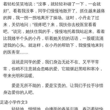
着轻松笑笑地说：“没事，就轻轻补碰了一下，一会就
好”。看着我没事，同学们慢慢地散开了。抓住越来越痛
的脚，我一拐一拐地离开了操场。这时，小丹走了过
来，关切地问：“很疼吧？来，我扶你去校医室看看
吧。”说完，她扶住我的手，慢慢地托着我站起来。看着
比我矮半个头的小丹，听着她关切的话语，一股暖流涌
进我的心头。就这样，在小丹的帮助下，我慢慢地来到
的医务室……
这就是同学的爱，我们身边无处不在、又平平常
常，你稍不注意就会忽略的爱。它能驱赶黑暗和寒冷，
带来光明和温暖。
爱是无所不能的，爱是宝贵的。让我们手拉手珍惜
身边爱你的人吧。
足迹小学作文3
轻轻地，悄悄地，由拂面的春风引路，春迈着轻快