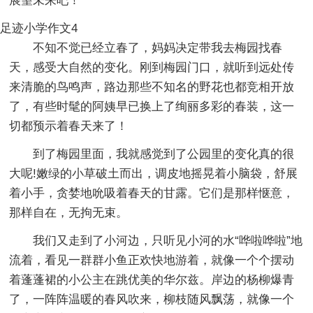
展望未来吧！
足迹小学作文4
不知不觉已经立春了，妈妈决定带我去梅园找春
天，感受大自然的变化。刚到梅园门口，就听到远处传
来清脆的鸟鸣声，路边那些不知名的野花也都竞相开放
了，有些时髦的阿姨早已换上了绚丽多彩的春装，这一
切都预示着春天来了！
到了梅园里面，我就感觉到了公园里的变化真的很
大呢!嫩绿的小草破土而出，调皮地摇晃着小脑袋，舒展
着小手，贪婪地吮吸着春天的甘露。它们是那样惬意，
那样自在，无拘无束。
我们又走到了小河边，只听见小河的水“哗啦哗啦”地
流着，看见一群群小鱼正欢快地游着，就像一个个摆动
着蓬蓬裙的小公主在跳优美的华尔兹。岸边的杨柳爆青
了，一阵阵温暖的春风吹来，柳枝随风飘荡，就像一个